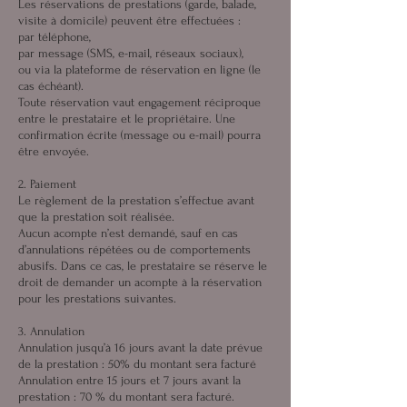
Les réservations de prestations (garde, balade,
visite à domicile) peuvent être effectuées :
par téléphone,
par message (SMS, e-mail, réseaux sociaux),
ou via la plateforme de réservation en ligne (le
cas échéant).
Toute réservation vaut engagement réciproque
entre le prestataire et le propriétaire. Une
confirmation écrite (message ou e-mail) pourra
être envoyée.
2. Paiement
Le règlement de la prestation s’effectue avant
que la prestation soit réalisée.
Aucun acompte n’est demandé, sauf en cas
d’annulations répétées ou de comportements
abusifs. Dans ce cas, le prestataire se réserve le
droit de demander un acompte à la réservation
pour les prestations suivantes.
3. Annulation
Annulation jusqu’à 16 jours avant la date prévue
de la prestation : 50% du montant sera facturé
Annulation entre 15 jours et 7 jours avant la
prestation : 70 % du montant sera facturé.