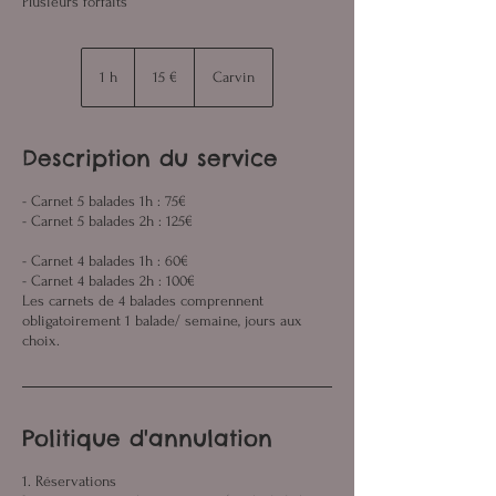
Plusieurs forfaits
15
euros
1 h
1
15 €
Carvin
Description du service
- Carnet 5 balades 1h : 75€
- Carnet 5 balades 2h : 125€
- Carnet 4 balades 1h : 60€
- Carnet 4 balades 2h : 100€
Les carnets de 4 balades comprennent
obligatoirement 1 balade/ semaine, jours aux
choix.
Politique d'annulation
1. Réservations