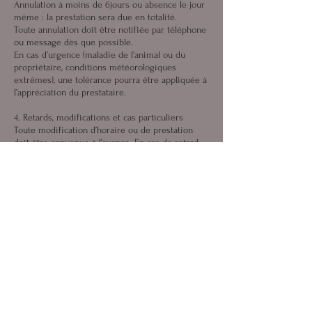
Annulation à moins de 6jours ou absence le jour
même : la prestation sera due en totalité.
Toute annulation doit être notifiée par téléphone
ou message dès que possible.
En cas d’urgence (maladie de l’animal ou du
propriétaire, conditions météorologiques
extrêmes), une tolérance pourra être appliquée à
l’appréciation du prestataire.
4. Retards, modifications et cas particuliers
Toute modification d’horaire ou de prestation
doit être convenue à l’avance. En cas de retard
non signalé du propriétaire au moment d’une
garde ou d’une remise d’animal, un supplément
pourra être appliqué.
Le prestataire se réserve le droit de refuser ou
interrompre une prestation si les conditions de
sécurité ou de bien-être de l’animal ne sont pas
respectées.
Coordonnées