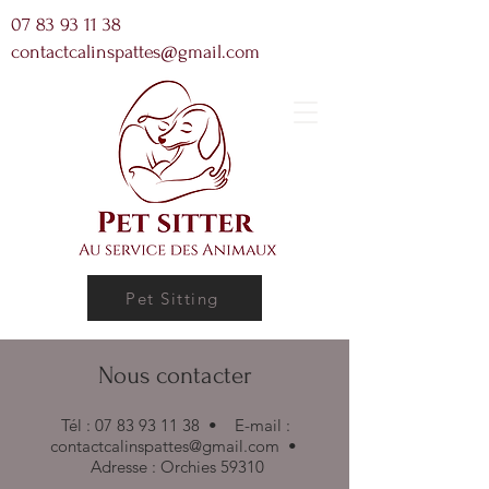
07 83 93 11 38
contactcalinspattes@gmail.com
Pet Sitting
Nous contacter
Tél :
07 83 93 11 38
•
E-mail :
contactcalinspattes@gmail.com
•
Adresse :
Orchies 59310